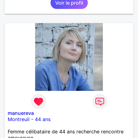
Voir le profil
manuereva
Montreuil
-
44 ans
Femme célibataire de 44 ans recherche rencontre
amoureuse