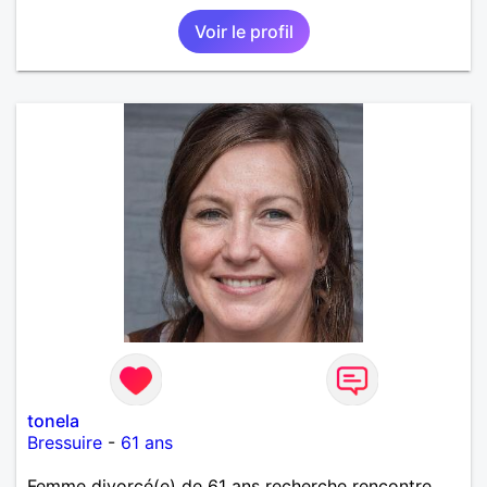
connaissance bien sûr.
Voir le profil
tonela
Bressuire
-
61 ans
Femme divorcé(e) de 61 ans recherche rencontre