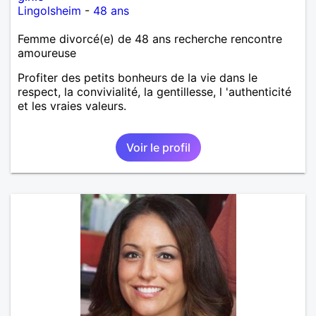
Lingolsheim
-
48 ans
Femme divorcé(e) de 48 ans recherche rencontre
amoureuse
Profiter des petits bonheurs de la vie dans le
respect, la convivialité, la gentillesse, l 'authenticité
et les vraies valeurs.
Voir le profil