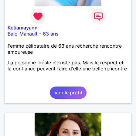
Ketiamayann
Baie-Mahault
-
63 ans
Femme célibataire de 63 ans recherche rencontre
amoureuse
La personne idéale n'existe pas. Mais le respect et
la confiance peuvent faire d'elle une belle rencontre
Voir le profil