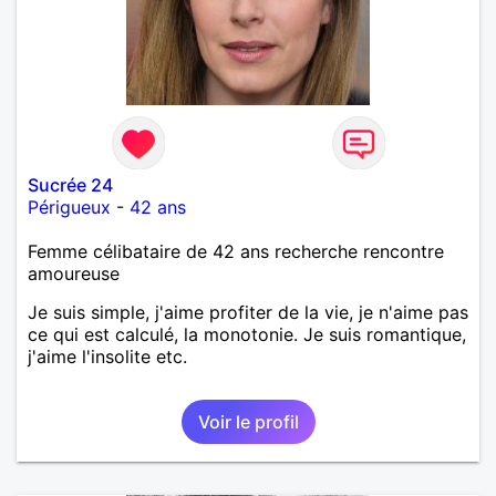
Sucrée 24
Périgueux
-
42 ans
Femme célibataire de 42 ans recherche rencontre
amoureuse
Je suis simple, j'aime profiter de la vie, je n'aime pas
ce qui est calculé, la monotonie. Je suis romantique,
j'aime l'insolite etc.
Voir le profil