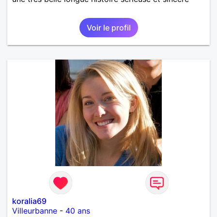
Voir le profil
koralia69
Villeurbanne
-
40 ans