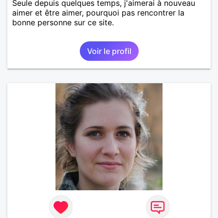
Seule depuis quelques temps, j'aimerai à nouveau
aimer et être aimer, pourquoi pas rencontrer la
bonne personne sur ce site.
Voir le profil