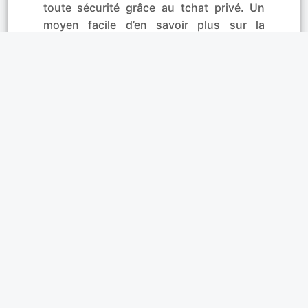
toute sécurité grâce au tchat privé. Un
moyen facile d’en savoir plus sur la
personne qui vous a fait flasher.
Affinités
Faites de votre profil une
vitrine de votre
personnalité