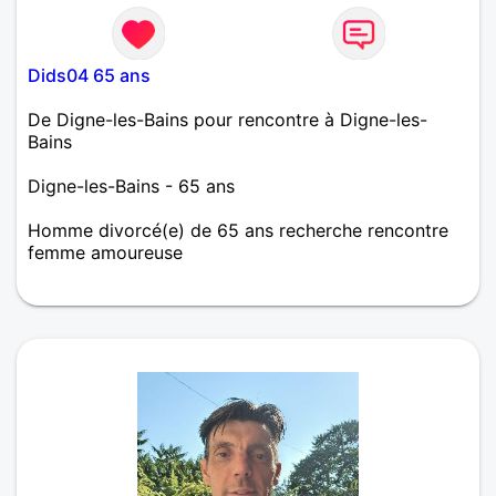
Dids04 65 ans
De Digne-les-Bains pour rencontre à Digne-les-
Bains
Digne-les-Bains - 65 ans
Homme divorcé(e) de 65 ans recherche rencontre
femme amoureuse
Séparé depuis peu , je souhaite partager mes we .