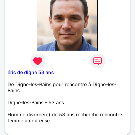
éric de digne 53 ans
De Digne-les-Bains pour rencontre à Digne-les-
Bains
Digne-les-Bains - 53 ans
Homme divorcé(e) de 53 ans recherche rencontre
femme amoureuse
Je cherche relation sérieuse et sincère.