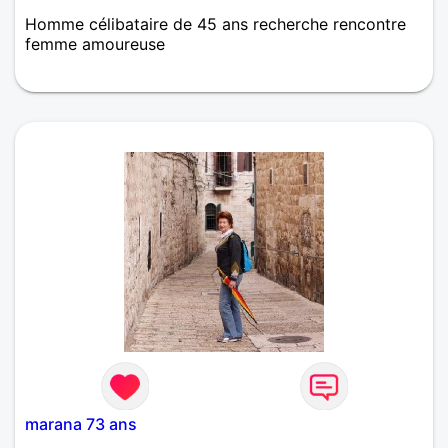
Homme célibataire de 45 ans recherche rencontre
femme amoureuse
Bonjour, je me présente Philippe 44 ans célibataire.
je viens de m’inscrire pour la dernière année 2025.
J’espère que l’année 2026 me portera bonheur pour
retrouver l’amour.. et faire des belles rencontres.
homme, gentil, honnête, généreux, toujours aider les
personnes en difficulté très bricoleur, je touche un
peu à tout.. ma passion, la marche, je fais pas mal
de randonnée, je bricole beaucoup chaque année, je
fais un grand potager. N’hésitez pas à visiter mon
profil. À très bientôt j’espère et très bonnes fêtes
d’année à tout le monde..
marana 73 ans