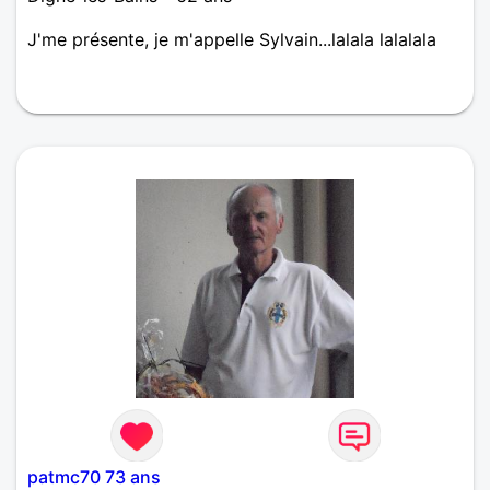
J'me présente, je m'appelle Sylvain...lalala lalalala
patmc70 73 ans