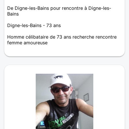
De Digne-les-Bains pour rencontre à Digne-les-
Bains
Digne-les-Bains - 73 ans
Homme célibataire de 73 ans recherche rencontre
femme amoureuse
célibataire disponible je vie seul je vous fais des
gros bisous dans l'attente d'un retour