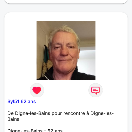
Syl51 62 ans
De Digne-les-Bains pour rencontre à Digne-les-
Bains
Digne-les-Bains - 62 ans