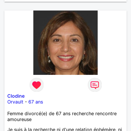
Clodine
Orvault
-
67 ans
Femme divorcé(e) de 67 ans recherche rencontre
amoureuse
Je suis à la recherche ni d'une relation éphémère, ni