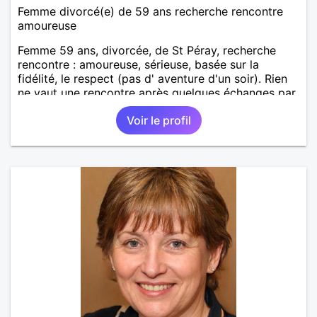
Femme divorcé(e) de 59 ans recherche rencontre
amoureuse
Femme 59 ans, divorcée, de St Péray, recherche
rencontre : amoureuse, sérieuse, basée sur la
fidélité, le respect (pas d' aventure d'un soir). Rien
ne vaut une rencontre après quelques échanges par
messages pour savoir si il y a un feeling entre les
Voir le profil
deux et le désir de se revoir. Au plaisir de se
découvrir...