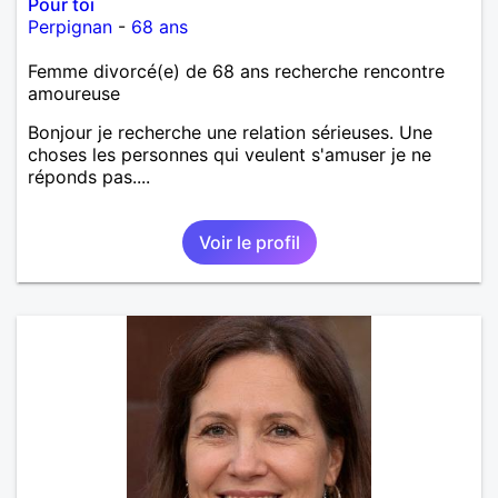
Pour toi
Perpignan
-
68 ans
Femme divorcé(e) de 68 ans recherche rencontre
amoureuse
Bonjour je recherche une relation sérieuses. Une
choses les personnes qui veulent s'amuser je ne
réponds pas....
Voir le profil