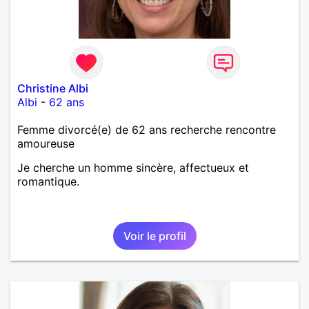
Christine Albi
Albi
-
62 ans
Femme divorcé(e) de 62 ans recherche rencontre
amoureuse
Je cherche un homme sincère, affectueux et
romantique.
Voir le profil