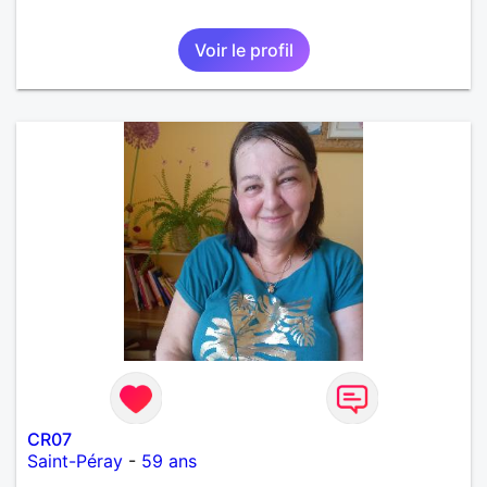
Voir le profil
CR07
Saint-Péray
-
59 ans