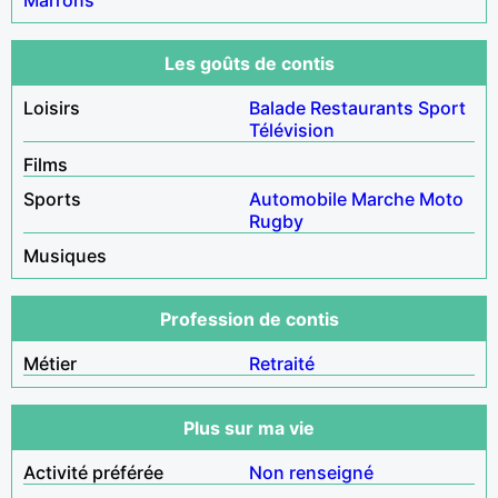
Les goûts de contis
Loisirs
Balade
Restaurants
Sport
Télévision
Films
Sports
Automobile
Marche
Moto
Rugby
Musiques
Profession de contis
Métier
Retraité
Plus sur ma vie
Activité préférée
Non renseigné