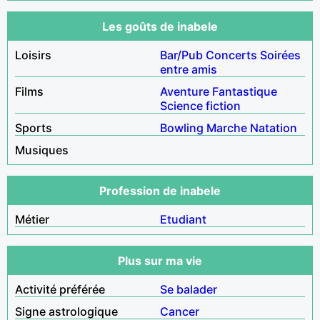
Les goûts de inabele
Loisirs
Bar/Pub
Concerts
Soirées
entre amis
Films
Aventure
Fantastique
Science fiction
Sports
Bowling
Marche
Natation
Musiques
Profession de inabele
Métier
Etudiant
Plus sur ma vie
Activité préférée
Se balader
Signe astrologique
Cancer