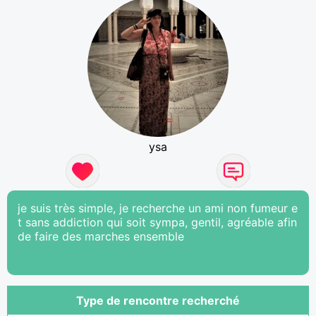
ysa
je suis très simple, je recherche un ami non fumeur e
t sans addiction qui soit sympa, gentil, agréable afin
de faire des marches ensemble
Type de rencontre recherché