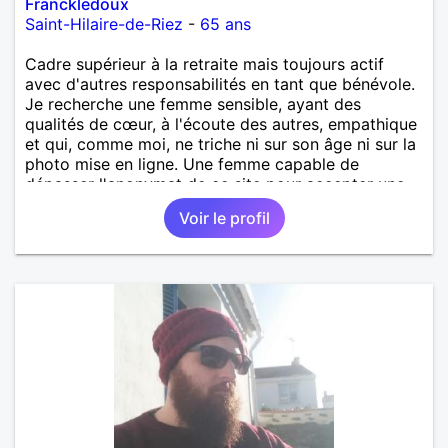
Franckledoux
Saint-Hilaire-de-Riez
-
65 ans
Cadre supérieur à la retraite mais toujours actif
avec d'autres responsabilités en tant que bénévole.
Je recherche une femme sensible, ayant des
qualités de cœur, à l'écoute des autres, empathique
et qui, comme moi, ne triche ni sur son âge ni sur la
photo mise en ligne. Une femme capable de
dépasser l'anonymat de ce site pour accepter une
communication téléphonique, un rdv café, sans
Voir le profil
craindre quoi que ce soit avec un profil comme le
mien.