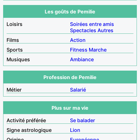
Les goûts de Pemilie
Loisirs
Soirées entre amis
Spectacles
Autres
Films
Action
Sports
Fitness
Marche
Musiques
Ambiance
Profession de Pemilie
Métier
Salarié
Plus sur ma vie
Activité préférée
Se balader
Signe astrologique
Lion
Origine
Européenne