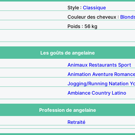
Style :
Classique
Couleur des cheveux :
Blond
Poids : 56 kg
Les goûts de angelaine
Animaux
Restaurants
Sport
Animation
Aventure
Romanc
Jogging/Running
Natation
Y
Ambiance
Country
Latino
Profession de angelaine
Retraité