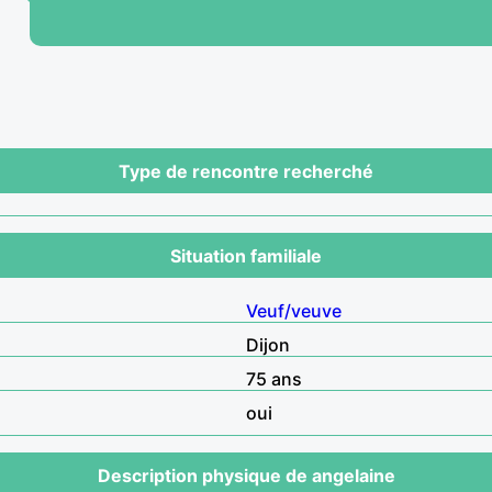
Type de rencontre recherché
Situation familiale
Veuf/veuve
Dijon
75 ans
oui
Description physique de angelaine