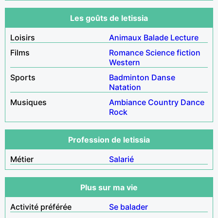
Les goûts de letissia
Loisirs
Animaux
Balade
Lecture
Films
Romance
Science fiction
Western
Sports
Badminton
Danse
Natation
Musiques
Ambiance
Country
Dance
Rock
Profession de letissia
Métier
Salarié
Plus sur ma vie
Activité préférée
Se balader