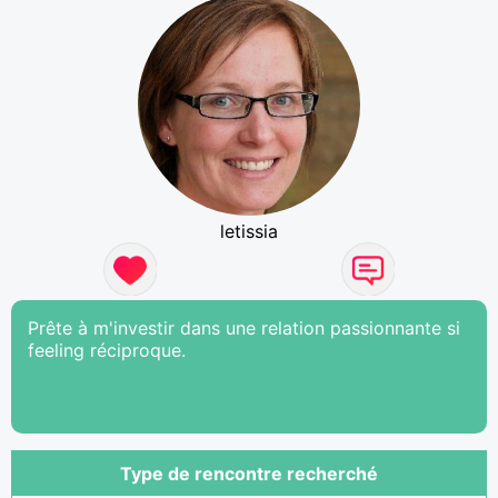
letissia
Prête à m'investir dans une relation passionnante si
feeling réciproque.
Type de rencontre recherché